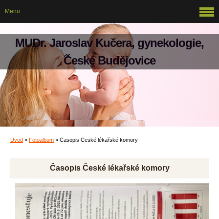
Menu
MUDr. Jaroslav Kučera, gynekologie,
České Budějovice
Úvod
»
Fotoalbum
»
Časopis České lékařské komory
Časopis České lékařské komory