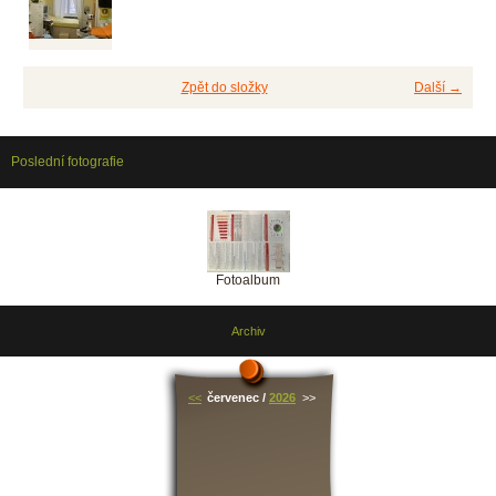
Zpět do složky
Další →
Poslední fotografie
Fotoalbum
Archiv
<<
červenec /
2026
>>