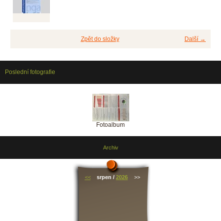
Zpět do složky
Další →
Poslední fotografie
Fotoalbum
Archiv
<<
srpen /
2026
>>