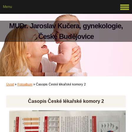
Menu
MUDr. Jaroslav Kučera, gynekologie,
České Budějovice
Úvod
»
Fotoalbum
»
Časopis České lékařské komory 2
Časopis České lékařské komory 2