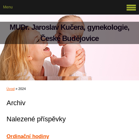
Menu
MUDr. Jaroslav Kučera, gynekologie,
České Budějovice
Úvod
»
2024
Archiv
Nalezené příspěvky
Ordinační hodiny