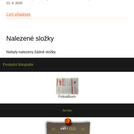
21. 4. 2025
Celý příspěvek
Nalezené složky
Nebyly nalezeny žádné složky
Poslední fotografie
Fotoalbum
Archiv
<<
září /
2025
>>