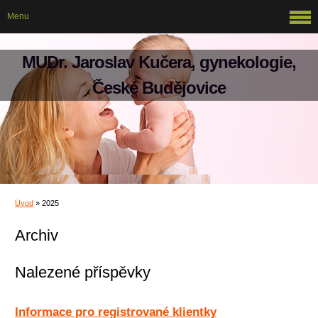
Menu
MUDr. Jaroslav Kučera, gynekologie,
České Budějovice
Úvod
»
2025
Archiv
Nalezené příspěvky
Informace pro registrované klientky