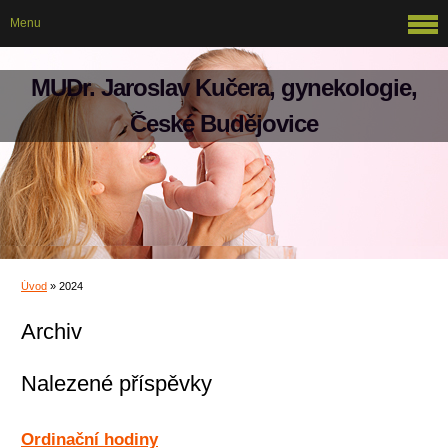
Menu
MUDr. Jaroslav Kučera, gynekologie,
České Budějovice
Úvod
»
2024
Archiv
Nalezené příspěvky
Ordinační hodiny